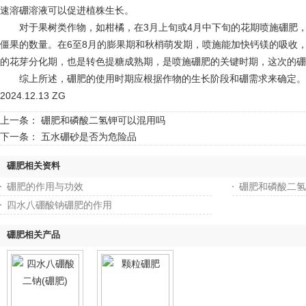
速溶硼溶液可以促进植株生长。
对于果树类作物，如柑橘，在3月上旬或4月中下旬的花期喷施硼肥，
僵果的数量。在6至8月的膨果期和秋梢萌发期，喷施能加快钙镁的吸收
的花芽分化期，也是转色提糖成熟期，是喷施硼肥的关键时期，这次的硼
综上所述，硼肥的使用时期应根据作物的生长阶段和硼需求来确定。
2024.12.13 ZG
上一条：
硼肥和磷酸二氢钾可以混用吗
下一条：
五水硼砂是否为危险品
硼肥相关资料
硼肥的作用与功效
硼肥和磷酸二氢
四水八硼酸钠硼肥的作用
硼肥相关产品