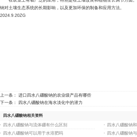
在农业上有着广泛的应用，特别是在土壤改良和植物生长调节方面。然
钠对土壤生态系统的长期影响，以及更加环保的制备和应用方法。
2024.9.20ZG
上一条：
进口四水八硼酸钠的农业级产品有哪些
下一条：
四水八硼酸钠在海水淡化中的潜力
四水八硼酸钠相关资料
四水八硼酸钠与流体硼有什么区别
四水八硼酸钠和
四水八硼酸钠可以用于水溶肥吗
四水八硼酸钠与