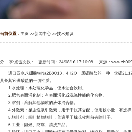
当前位置 :
主页
>>
新闻中心
>>
技术知识
分 享:
点击次数：
更新时间：24/08/16 17:16:08 来源：
www.zb00
进口四水八硼酸钠Na2B8O13﹒4H2O，属硼酸盐的一种，含硼2
具备其它硼酸盐的一切性质。
1.水处理：水处理化学品，使水适合饮用。
2.肥皂表面活化剂：有表面活化或洗涤性能的化合物。
3.溶剂：溶解其他物质的液体混合物。
4.外激素：昆虫性吸引激素，用于干扰其交配，使用较小量，有选择
5.脱叶剂：阔叶植物脱叶，普遍用于棉花收割前去除叶子。
6.工业：阻燃、防腐、清洗产品。