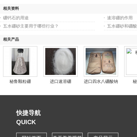
相关资料
硼钙石的用途
速溶硼的作用
五水硼砂主要用于哪些行业？
五水硼砂和硼酸
相关产品
秘鲁颗粒硼
进口速溶硼
进口四水八硼酸钠
秘
快捷导航
QUICK